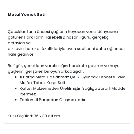
Metal Yemek Seti
Çocukları tarih öncesi çağların heyecan verici dünyasına
götüren Park Farm Hareketli Dinozor Figürü, gerçekçi
detayları ve
etkileyici hareket özellikleriyle oyun saatlerini daha eğlenceli
hale getiriyor.
Bu figür, çocukların yaratıcılığını harekete geçiren ve hayal
güçlerini geliştiren bir oyun arkadaşıdır.
11 Parça Metal Paslanmaz Çelik Oyuncak Tencere Tava
Mutfak Tabak Kaşık Seti
Kaliteli Malzemeden Üretilmiştir. Sağlığa Zararlı Madde
İçermez.
Toplam 11 Parçadan Oluşmaktadır.
Kutu Ölçüleri: 36 x 30 x 11 cm.