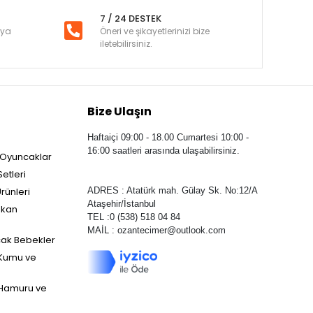
7 / 24 DESTEK
nya
Öneri ve şikayetlerinizi bize
iletebilirsiniz.
Bize Ulaşın
Haftaiçi 09:00 - 18.00 Cumartesi 10:00 -
16:00 saatleri arasında ulaşabilirsiniz.
 Oyuncaklar
etleri
rünleri
ADRES : Atatürk mah. Gülay Sk. No:12/A
Ataşehir/İstanbul
ekan
TEL :0 (538) 518 04 84
MAİL :
ozantecimer@outlook.com
ak Bebekler
Kumu ve
Hamuru ve