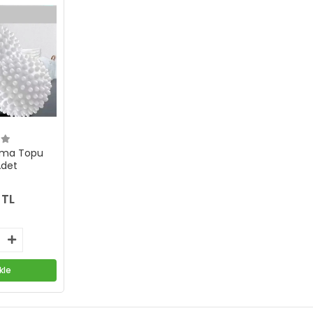
tma Topu
Adet
 TL
kle