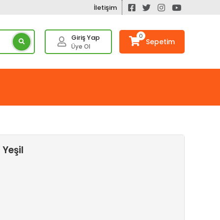
İletişim
0
Giriş Yap
Sepetim
Üye Ol
Yeşil