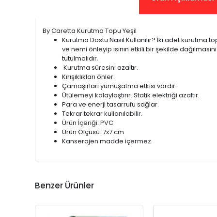
By Caretta Kurutma Topu Yeşil
Kurutma Dostu Nasıl Kullanılır? İki adet kurutma to
ve nemi önleyip ısının etkili bir şekilde dağılmas
tutulmalıdır.
Kurutma süresini azaltır.
Kırışıklıkları önler.
Çamaşırları yumuşatma etkisi vardır.
Ütülemeyi kolaylaştırır. Statik elektriği azaltır.
Para ve enerji tasarrufu sağlar.
Tekrar tekrar kullanılabilir.
Ürün İçeriği: PVC
Ürün Ölçüsü: 7x7 cm
Kanserojen madde içermez.
Benzer Ürünler