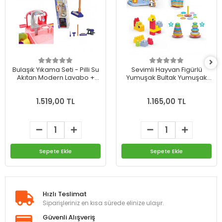
Bulaşık Yıkama Seti - Pilli Su
Sevimli Hayvan Figürlü
Akıtan Modern Lavabo +
Yumuşak Bultak Yumuşak
Oyuncak Pilli Dikey Süpürge
Yapı Blokları Yumuşak
Sallanan Halkalar
1.519,00 TL
1.165,00 TL
Sepete Ekle
Sepete Ekle
Hızlı Teslimat
Siparişleriniz en kısa sürede elinize ulaşır.
Güvenli Alışveriş