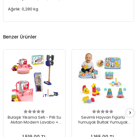
Ağırlık: 0,280 kg
Benzer Ürünler
Bulaşık Yıkama Seti - Pilli Su
Sevimli Hayvan Figürlü
Akıtan Modern Lavabo +
Yumuşak Bultak Yumuşak
Oyuncak Pilli Dikey Süpürge
Yapı Blokları Yumuşak
Sallanan Halkalar
1.519,00 TL
1.165,00 TL