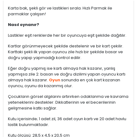
Karta bak, şekli gör ve lastikleri sırala. Hızlı Parmak ile
parmaklar çalışsın!
Nasıl oynanır?
Lastikler eşit renklerde her bir oyuncuya eşit şekilde dağıtılır.
Kartlar görünmeyecek şekilde destelenir ve bir kart çekilir.
Karttaki şekli ilk yapan oyuncu zile hızlı bir şekilde basar ve
doğru yapıp yapmadığı kontrol edilir.
Eğer doğru yapmış ise kartı almaya hak kazanır, yanlış
yapmışsa zile 2. basan ve doğru dizilimi yapan oyuncu kartı
almaya hak kazanır.
Oyun
sonunda en çok kart kazanan
oyuncu, oyunu da kazanmış olur.
Çocukların görsel algılarını artırırken odaklanma ve kavrama
yeteneklerini destekler. Dikkatlerinin ve el becerilerinin
gelişmesine katkı sağlar.
Kutu içerisinde; 1 adet zil, 36 adet oyun kartı ve 20 adet havlu
lastik bulunmaktadır.
Kutu ölçüsü: 28,5 x 4,5 x 20,5 cm