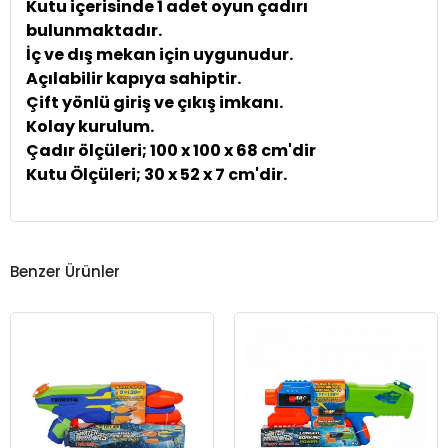
Kutu içerisinde 1 adet oyun çadırı
bulunmaktadır.
İç ve dış mekan için uygunudur.
Açılabilir kapıya sahiptir.
Çift yönlü giriş ve çıkış imkanı.
Kolay kurulum.
Çadır ölçüleri; 100 x 100 x 68 cm'dir
Kutu Ölçüleri; 30 x 52 x 7 cm'dir.
Benzer Ürünler