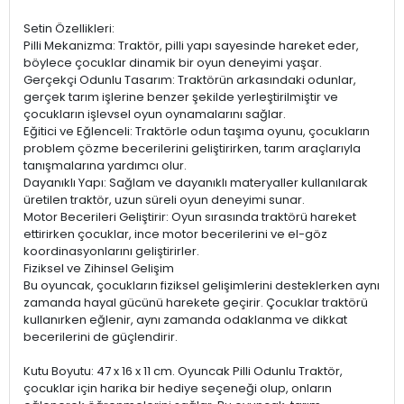
Setin Özellikleri:
Pilli Mekanizma: Traktör, pilli yapı sayesinde hareket eder,
böylece çocuklar dinamik bir oyun deneyimi yaşar.
Gerçekçi Odunlu Tasarım: Traktörün arkasındaki odunlar,
gerçek tarım işlerine benzer şekilde yerleştirilmiştir ve
çocukların işlevsel oyun oynamalarını sağlar.
Eğitici ve Eğlenceli: Traktörle odun taşıma oyunu, çocukların
problem çözme becerilerini geliştirirken, tarım araçlarıyla
tanışmalarına yardımcı olur.
Dayanıklı Yapı: Sağlam ve dayanıklı materyaller kullanılarak
üretilen traktör, uzun süreli oyun deneyimi sunar.
Motor Becerileri Geliştirir: Oyun sırasında traktörü hareket
ettirirken çocuklar, ince motor becerilerini ve el-göz
koordinasyonlarını geliştirirler.
Fiziksel ve Zihinsel Gelişim
Bu oyuncak, çocukların fiziksel gelişimlerini desteklerken aynı
zamanda hayal gücünü harekete geçirir. Çocuklar traktörü
kullanırken eğlenir, aynı zamanda odaklanma ve dikkat
becerilerini de güçlendirir.
Kutu Boyutu: 47 x 16 x 11 cm. Oyuncak Pilli Odunlu Traktör,
çocuklar için harika bir hediye seçeneği olup, onların