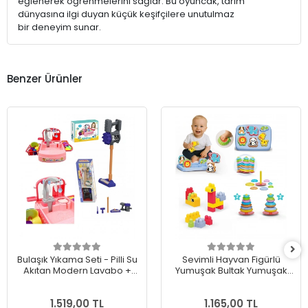
eğlenerek öğrenmelerini sağlar. Bu oyuncak, tarım
dünyasına ilgi duyan küçük keşifçilere unutulmaz
bir deneyim sunar.
Benzer Ürünler
Bulaşık Yıkama Seti - Pilli Su
Sevimli Hayvan Figürlü
Akıtan Modern Lavabo +
Yumuşak Bultak Yumuşak
Oyuncak Pilli Dikey Süpürge
Yapı Blokları Yumuşak
Sallanan Halkalar
1.519,00 TL
1.165,00 TL