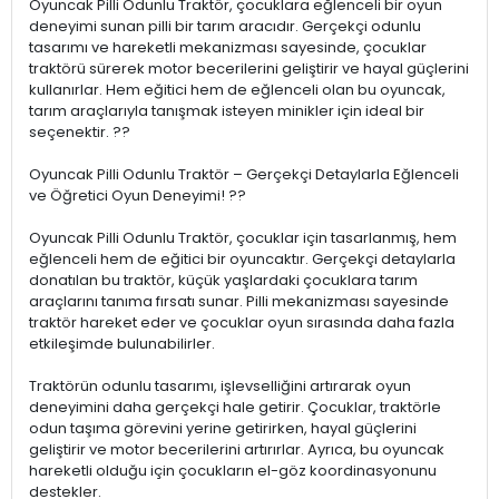
Oyuncak Pilli Odunlu Traktör, çocuklara eğlenceli bir oyun
deneyimi sunan pilli bir tarım aracıdır. Gerçekçi odunlu
tasarımı ve hareketli mekanizması sayesinde, çocuklar
traktörü sürerek motor becerilerini geliştirir ve hayal güçlerini
kullanırlar. Hem eğitici hem de eğlenceli olan bu oyuncak,
tarım araçlarıyla tanışmak isteyen minikler için ideal bir
seçenektir. ??
Oyuncak Pilli Odunlu Traktör – Gerçekçi Detaylarla Eğlenceli
ve Öğretici Oyun Deneyimi! ??
Oyuncak Pilli Odunlu Traktör, çocuklar için tasarlanmış, hem
eğlenceli hem de eğitici bir oyuncaktır. Gerçekçi detaylarla
donatılan bu traktör, küçük yaşlardaki çocuklara tarım
araçlarını tanıma fırsatı sunar. Pilli mekanizması sayesinde
traktör hareket eder ve çocuklar oyun sırasında daha fazla
etkileşimde bulunabilirler.
Traktörün odunlu tasarımı, işlevselliğini artırarak oyun
deneyimini daha gerçekçi hale getirir. Çocuklar, traktörle
odun taşıma görevini yerine getirirken, hayal güçlerini
geliştirir ve motor becerilerini artırırlar. Ayrıca, bu oyuncak
hareketli olduğu için çocukların el-göz koordinasyonunu
destekler.