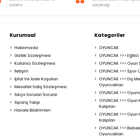
sistemi
seçeneği
Kurumsal
Kategoriler
Hakkımızda
OYUNCAK
Gizlilik Sözleşmesi
OYUNCAK >>> Eğitici
Kullanıcı Sözleşmesi
OYUNCAK >>> Oyun S
İletişim
OYUNCAK >>> Spor Ü
İptal Ve İade Koşulları
OYUNCAK >>> Dış M
Oyuncakları
Mesafeli Satış Sözleşmesi
OYUNCAK >>> Oyunc
Sıkça Sorulan Sorular
OYUNCAK >>> Oyun 
Sipariş Takip
Kalıpları
Havale Bildirimleri
OYUNCAK >>> Oyun 
Kalıpları
OYUNCAK >>> Bebek 
Oyuncakları