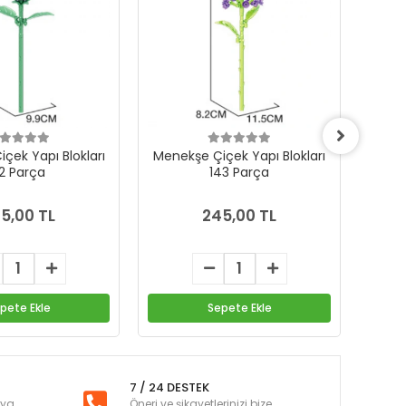
Çiçek Yapı Blokları
Menekşe Çiçek Yapı Blokları
Kırmız
2 Parça
143 Parça
5,00 TL
245,00 TL
pete Ekle
Sepete Ekle
7 / 24 DESTEK
nya
Öneri ve şikayetlerinizi bize