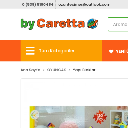
0 (538) 5180484
ozantecimer@outlook.com
Tüm Kategoriler
YENİ
Ana Sayfa
OYUNCAK
Yapı Blokları