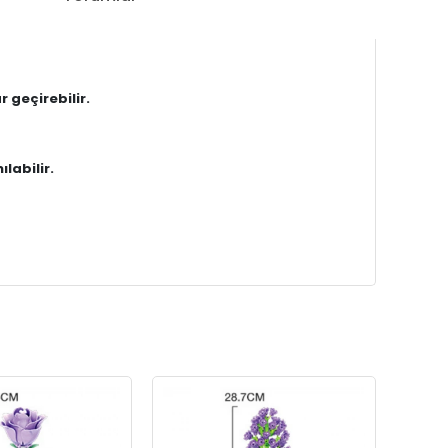
r geçirebilir.
labilir.