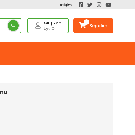
İletişim
0
Giriş Yap
Sepetim
Üye Ol
unu