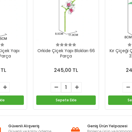
içek Yapı
Orkide Çiçek Yapı Blokları 66
Kır Çiçeği 
 Parça
Parça
3
 TL
245,00 TL
24
kle
Sepete Ekle
Se
Güvenli Alışveriş
Geniş Ürün Yelpazesi
Güvenli ve kolay ödeme
Binlerce ürün ve kampa