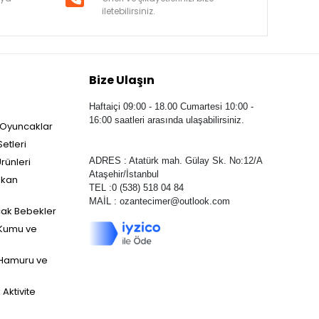
iletebilirsiniz.
Bize Ulaşın
Haftaiçi 09:00 - 18.00 Cumartesi 10:00 -
16:00 saatleri arasında ulaşabilirsiniz.
 Oyuncaklar
etleri
rünleri
ADRES : Atatürk mah. Gülay Sk. No:12/A
Ataşehir/İstanbul
ekan
TEL :0 (538) 518 04 84
MAİL :
ozantecimer@outlook.com
ak Bebekler
Kumu ve
Hamuru ve
Aktivite