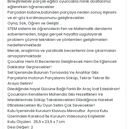
Birleştirilebilir parçalı eğitici oyuncakla minik dostlarımız
eğlenirken öğrenecekler.
Parçadan bütüne,bütünden parçaya neden sonuç ilişkisini
ve el-göz kordinasyonunu geliştirecekler.
Oyna, Sök, Öğren ve Geliştir...
STEM sistemi ile öğrencilerin Fen ve Matematik derslerini
ezberlemeden, bilgiyi gerçek hayatta uygulayarak
problem çözme teknikleri ve yöntemleri geliştirmeleri
hedeflenmektedir.
Merak, araştırma ve yaratıcılık becerilerini öne çıkarmaları
amaçlanmaktadır.
Çocuklar Hem El Becerilerini Geliştirecek Hem De Eğlenceli
Dakikalar Geçirecekler!
Set İçerisinde Bulunan Tornavida Ve Anahtar Gibi
Parçalarla motorun Parçalarını Söküp, Tekrar Tekrar Bir
Araya Getirin!
Dilediğinde hayal Gücüne Bağlı Farklı Bir Araç İcat Edebilirsin!
Çocukların Kendilerini Mühendis Gibi Hissettikleri Ve
İstediklerinde Söküp Takabilecekleri Dilediğince Hareket
Ettirebilecekleri Bu Oyun Setini Çok Sevecekler!
Kutu İçerisinde Kurulum Klavuzu Mevcuttur. Ayrıca Kutu
Üzerindeki Karekod İle Kurulum Videosuna Erişilebilir.
Kutu Ölçüleri : 25,5 x 23,5 x 7 cm.
Desi Değeri: 2