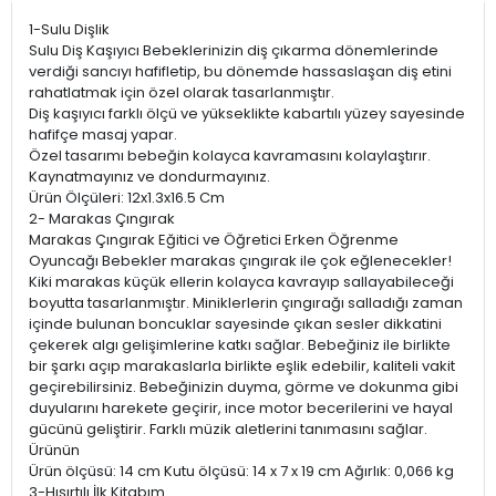
1-Sulu Dişlik
Sulu Diş Kaşıyıcı Bebeklerinizin diş çıkarma dönemlerinde
verdiği sancıyı hafifletip, bu dönemde hassaslaşan diş etini
rahatlatmak için özel olarak tasarlanmıştır.
Diş kaşıyıcı farklı ölçü ve yükseklikte kabartılı yüzey sayesinde
hafifçe masaj yapar.
Özel tasarımı bebeğin kolayca kavramasını kolaylaştırır.
Kaynatmayınız ve dondurmayınız.
Ürün Ölçüleri: 12x1.3x16.5 Cm
2- Marakas Çıngırak
Marakas Çıngırak Eğitici ve Öğretici Erken Öğrenme
Oyuncağı Bebekler marakas çıngırak ile çok eğlenecekler!
Kiki marakas küçük ellerin kolayca kavrayıp sallayabileceği
boyutta tasarlanmıştır. Miniklerlerin çıngırağı salladığı zaman
içinde bulunan boncuklar sayesinde çıkan sesler dikkatini
çekerek algı gelişimlerine katkı sağlar. Bebeğiniz ile birlikte
bir şarkı açıp marakaslarla birlikte eşlik edebilir, kaliteli vakit
geçirebilirsiniz. Bebeğinizin duyma, görme ve dokunma gibi
duyularını harekete geçirir, ince motor becerilerini ve hayal
gücünü geliştirir. Farklı müzik aletlerini tanımasını sağlar.
Ürünün
Ürün ölçüsü: 14 cm Kutu ölçüsü: 14 x 7 x 19 cm Ağırlık: 0,066 kg
3-Hışırtılı İlk Kitabım