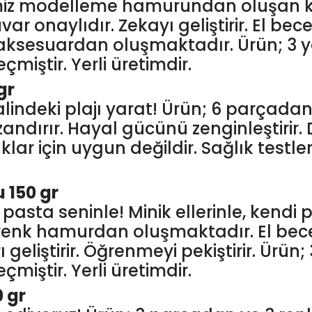
iz modelleme hamurundan oluşan ku
var onaylıdır. Zekayı geliştirir. El bec
ksesuardan oluşmaktadır. Ürün; 3 ya
çmiştir. Yerli üretimdir.
gr
ayalindeki plajı yarat! Ürün; 6 parça
andırır. Hayal gücünü zenginleştirir. 
uklar için uygun değildir. Sağlık testle
150 gr
sta seninle! Minik ellerinle, kendi
renk hamurdan oluşmaktadır. El becer
 geliştirir. Öğrenmeyi pekiştirir. Ürün
çmiştir. Yerli üretimdir.
0 gr