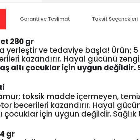
Garanti ve Teslimat
Taksit Seçenekleri
et 280 gr
ıza yerleştir ve tedaviye başla! Ürün;
ileri kazandırır. Hayal gücünü zenginleş
aş altı çocuklar için uygun değildir.
ti
hamur; toksik madde içermeyen, tem
 motor becerileri kazandırır. Hayal güc
tı çocuklar için uygun değildir. Sağlık 
4 gr