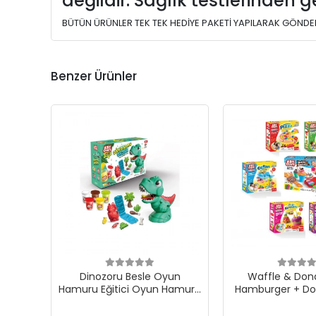
değildir. Sağlık testlerinden ge
BÜTÜN ÜRÜNLER TEK TEK HEDİYE PAKETİ YAPILARAK GÖNDER
Benzer Ürünler
Dinozoru Besle Oyun
Waffle & Do
Hamuru Eğitici Oyun Hamuru
Hamburger + D
Seti
+ Pizza + Plaj 
İnsan Figürü 