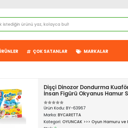
 ÜRÜNLER
ÇOK SATANLAR
MARKALAR
Dişçi Dinozor Dondurma Kuafö
İnsan Figürü Okyanus Hamur Se
Ürün Kodu:
BY-63967
Marka:
BYCARETTA
Kategori:
OYUNCAK >>> Oyun Hamuru ve K