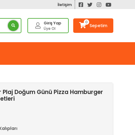
İletişim
0
Giriş Yap
Sepetim
Üye Ol
r Plaj Doğum Günü Pizza Hamburger
tleri
alıpları