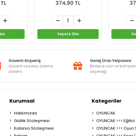
 TL
374,90 TL
37
kle
Sepete Ekle
Se
Güvenli Alışveriş
Geniş Ürün Yelpazesi
Güvenli ve kolay ödeme
Binlerce ürün ve kampa
sistemi
seçeneği
Kurumsal
Kategoriler
Hakkımızda
OYUNCAK
Gizlilik Sözleşmesi
OYUNCAK >>> Eğitici
Kullanıcı Sözleşmesi
OYUNCAK >>> Oyun S
İletişim
OYUNCAK >>> Spor Ü