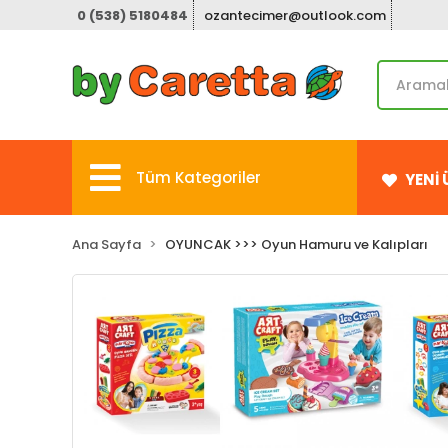
0 (538) 5180484
ozantecimer@outlook.com
Tüm Kategoriler
YENİ
Ana Sayfa
OYUNCAK >>> Oyun Hamuru ve Kalıpları