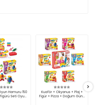
 Oyun Hamuru 150
Kuaför + Okyanus + Plaj +
Ar
 Figürü Seti Oyun
Figür + Pizza + Doğum Günü
uru 150 gr
+ Hamburger Oyun Hamuru
Setleri