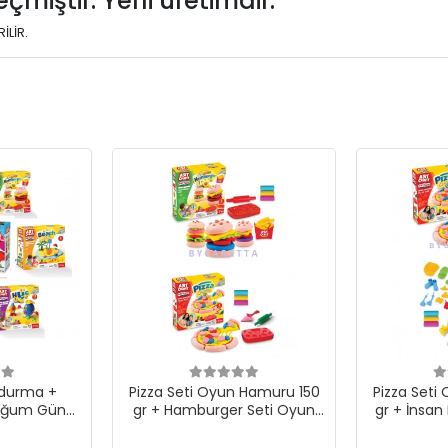
çmiştir. Yerli üretimdir.
İLİR.
ndurma +
Pizza Seti Oyun Hamuru 150
Pizza Seti
oğum Günü
gr + Hamburger Seti Oyun
gr + İnsan
+ Okyanus +
Hamuru 150 gr
Ham
Hamur Set