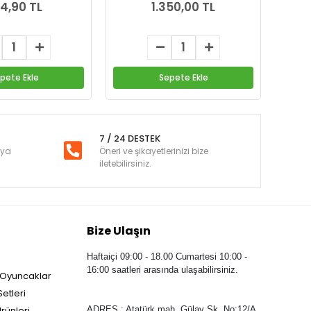
4,90 TL
1.350,00 TL
pete Ekle
Sepete Ekle
7 / 24 DESTEK
nya
Öneri ve şikayetlerinizi bize
iletebilirsiniz.
Bize Ulaşın
Haftaiçi 09:00 - 18.00 Cumartesi 10:00 -
16:00 saatleri arasında ulaşabilirsiniz.
 Oyuncaklar
etleri
rünleri
ADRES : Atatürk mah. Gülay Sk. No:12/A