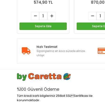
574,90 TL
870,00
Sepete Ekle
Sepete E
Hızlı Teslimat
Siparişleriniz en kısa sürede elinize
ulaşır.
%100 Güvenli Ödeme
Tüm kredi kartı bilgileriniz 256bit SSLSertifikası ile
korunmaktadır.