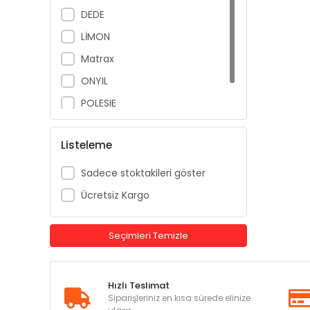
DEDE
LİMON
Matrax
ONYIL
POLESIE
UÇAR
Listeleme
Sadece stoktakileri göster
Ücretsiz Kargo
Seçimleri Temizle
Hızlı Teslimat
Siparişleriniz en kısa sürede elinize