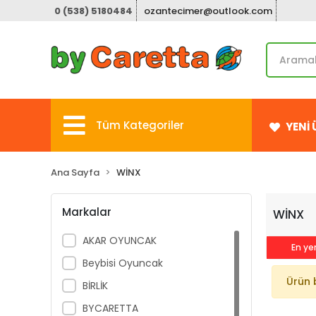
0 (538) 5180484
ozantecimer@outlook.com
Tüm Kategoriler
YENİ
Ana Sayfa
WİNX
Markalar
WİNX
AKAR OYUNCAK
En yen
Beybisi Oyuncak
Ürün 
BİRLİK
BYCARETTA