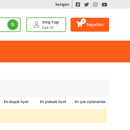
İletişim
0
Giriş Yap
Sepetim
Üye Ol
En düşük fiyat
En yüksek fiyat
En çok oylananlar