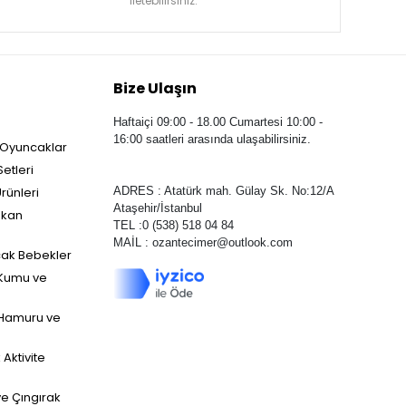
iletebilirsiniz.
Bize Ulaşın
Haftaiçi 09:00 - 18.00 Cumartesi 10:00 -
16:00 saatleri arasında ulaşabilirsiniz.
 Oyuncaklar
etleri
rünleri
ADRES : Atatürk mah. Gülay Sk. No:12/A
Ataşehir/İstanbul
ekan
TEL :0 (538) 518 04 84
MAİL :
ozantecimer@outlook.com
ak Bebekler
Kumu ve
Hamuru ve
Aktivite
ve Çıngırak