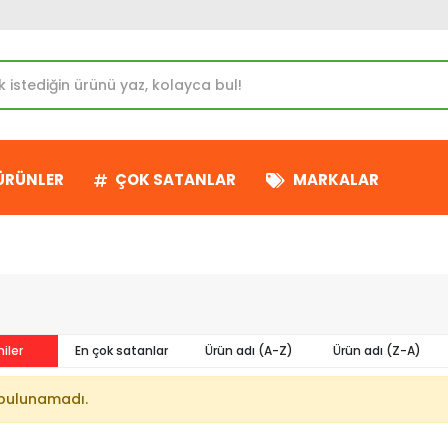
 ÜRÜNLER
ÇOK SATANLAR
MARKALAR
iler
En çok satanlar
Ürün adı (A-Z)
Ürün adı (Z-A)
bulunamadı.