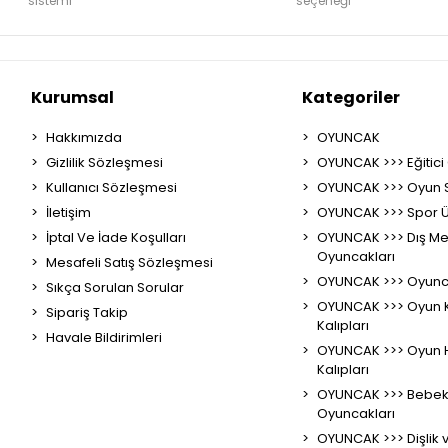
sistemi
seçeneği
Kurumsal
Kategoriler
Hakkımızda
OYUNCAK
Gizlilik Sözleşmesi
OYUNCAK >>> Eğitici
Kullanıcı Sözleşmesi
OYUNCAK >>> Oyun S
İletişim
OYUNCAK >>> Spor Ü
İptal Ve İade Koşulları
OYUNCAK >>> Dış M
Oyuncakları
Mesafeli Satış Sözleşmesi
OYUNCAK >>> Oyunc
Sıkça Sorulan Sorular
OYUNCAK >>> Oyun 
Sipariş Takip
Kalıpları
Havale Bildirimleri
OYUNCAK >>> Oyun 
Kalıpları
OYUNCAK >>> Bebek 
Oyuncakları
OYUNCAK >>> Dişlik 